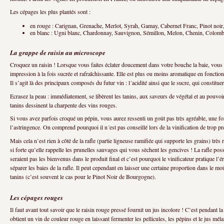
Les cépages les plus plantés sont :
en rouge : Carignan, Grenache, Merlot, Syrah, Gamay, Cabernet Franc, Pinot noir
en blanc : Ugni blanc, Chardonnay, Sauvignon, Sémillon, Melon, Chenin, Colomba
La grappe de raisin au microscope
Croquez un raisin ! Lorsque vous faites éclater doucement dans votre bouche la baie, vous 
impression à la fois sucrée et rafraîchissante. Elle est plus ou moins aromatique en fonction 
Il s’agit là des principaux composés du futur vin : l´acidité ainsi que le sucre, qui constitue
Ecrasez la peau : immédiatement, se libèrent les tanins, aux saveurs de végétal et au pouvoi
tanins dessinent la charpente des vins rouges.
Si vous avez parfois croqué un pépin, vous aurez ressenti un goût pas très agréable, une f
l’astringence. On comprend pourquoi il n´est pas conseillé lors de la vinification de trop pr
Mais cela n’est rien à côté de la rafle (partie ligneuse ramifiée qui supporte les grains) très 
si forte qu’elle rappelle les prunelles sauvages qui vous sèchent les gencives ! La rafle p
seraient pas les bienvenus dans le produit final et c’est pourquoi le vinificateur pratique l’é
séparer les baies de la rafle. Il peut cependant en laisser une certaine proportion dans le mo
tanins (c’est souvent le cas pour le Pinot Noir de Bourgogne).
Les cépages rouges
Il faut avant tout savoir que le raisin rouge pressé fournit un jus incolore ! C’est pendant l
obtient un vin de couleur rouge en laissant fermenter les pellicules, les pépins et le jus mél