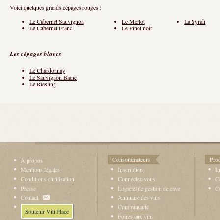
Voici quelques grands cépages rouges :
Le Cabernet Sauvignon
Le Merlot
La Syrah
Le Cabernet Franc
Le Pinot noir
Les cépages blancs
Le Chardonnay
Le Sauvignon Blanc
Le Riesling
Consommateurs
Prod
À propos
Mentions légales
Inscription
In
Conditions d'utilisation
Connectez-vous
Co
Presse
Logiciel de gestion de cave
C
Contact
Annuaire des vins
Communauté
Soutenir Viti Place
Foires aux vins